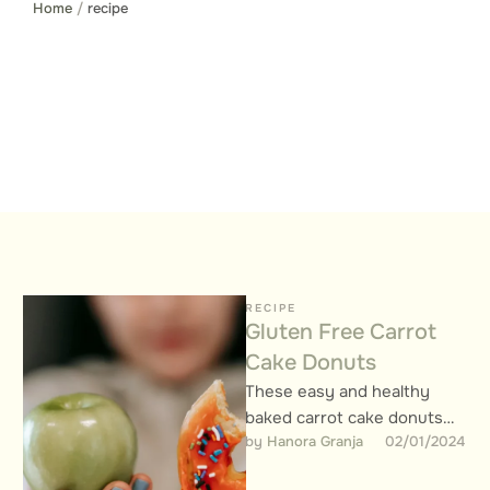
Home
/
recipe
RECIPE
Gluten Free Carrot
Cake Donuts
These easy and healthy
baked carrot cake donuts
by 
Hanora Granja
02/01/2024
are topped with a quick
cream cheese frosting! This